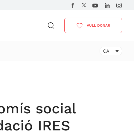
VULL DONAR
CA
omís social
dació IRES