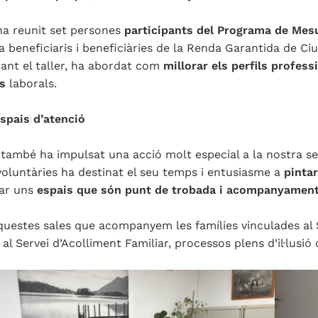
ha reunit set persones
participants del Programa de Mes
beneficiaris i beneficiàries de la Renda Garantida de Ciut
rant el taller, ha abordat com
millorar els perfils profess
es
laborals.
espais d’atenció
també ha impulsat una acció molt especial a la nostra s
oluntàries ha destinat el seu temps i entusiasme a
pintar
dar uns
espais que són punt de trobada i acompanyament
questes sales que acompanyem les famílies vinculades al 
i al Servei d’Acolliment Familiar, processos plens d’il·lusi