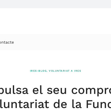
ontacte
IRES-BLOG
,
VOLUNTARIAT A IRES
ulsa el seu compr
luntariat de la Fun