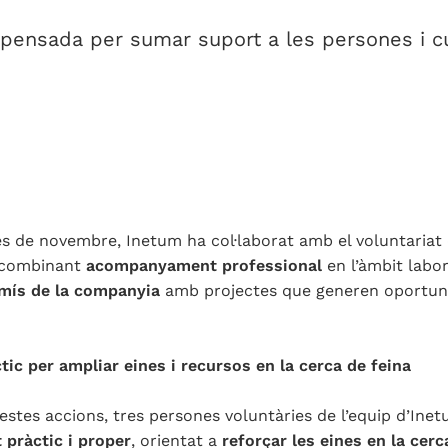
ensada per sumar suport a les persones i cu
 de novembre, Inetum ha col·laborat amb el voluntariat 
s combinant
acompanyament professional
en l’àmbit labo
ís de la companyia
amb projectes que generen oportunita
ctic per ampliar eines i recursos en la cerca de feina
estes accions, tres persones voluntàries de l’equip d’Ine
t pràctic i proper
, orientat a
reforçar les eines en la cerc