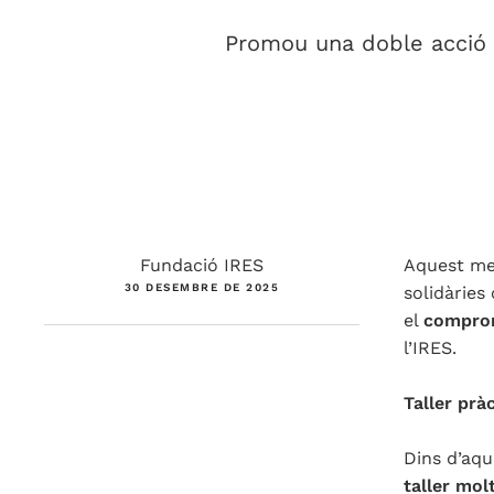
Promou una doble acció p
Fundació IRES
Aquest mes
30 DESEMBRE DE 2025
solidàrie
el
comprom
l’IRES.
Taller prà
Dins d’aqu
taller mol