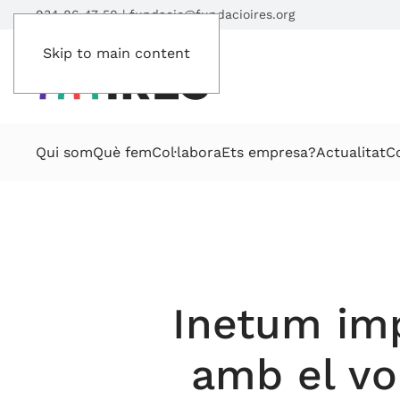
934 86 47 50
|
fundacio@fundacioires.org
Skip to main content
Qui som
Què fem
Col·labora
Ets empresa?
Actualitat
C
Inetum imp
amb el vo