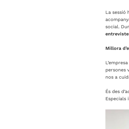
La sessió 
acompanya 
social. Du
entrevist
Millora d’
L’empresa 
persones v
nos a cui
És des d’a
Especials 