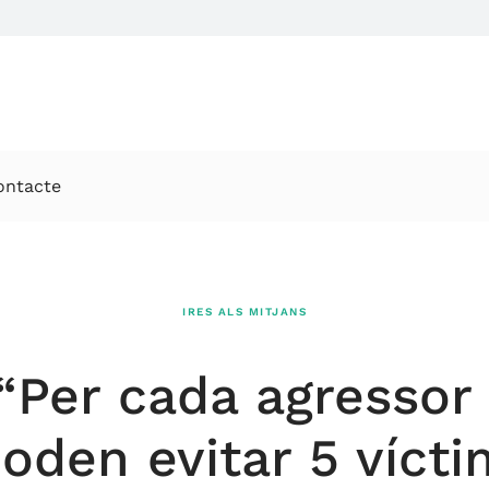
ontacte
IRES ALS MITJANS
“Per cada agressor
oden evitar 5 víct