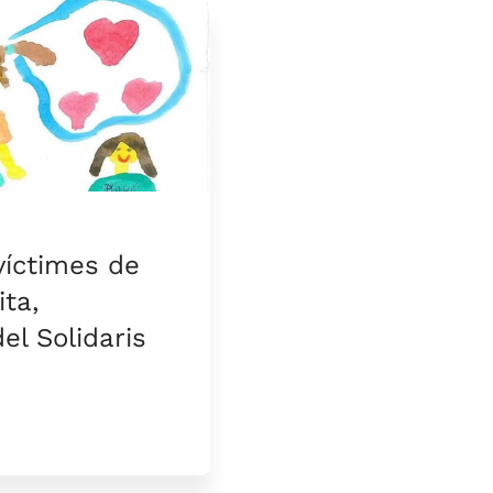
s víctimes de
ita,
el Solidaris