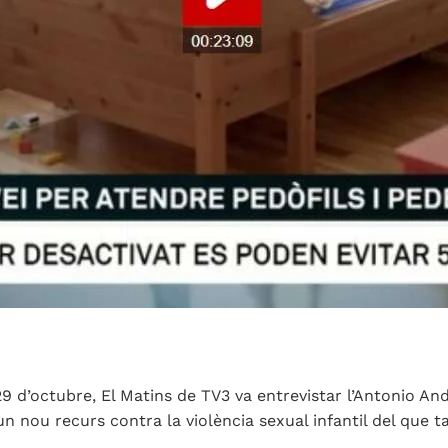
29 d’octubre, El Matins de TV3 va entrevistar l’Antonio And
un nou recurs contra la violència sexual infantil del que