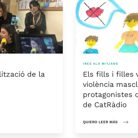
IRES ALS MITJANS
ització de la
Els fills i fille
violència mascl
protagonistes d
de CatRàdio
QUIERO LEER MÁS