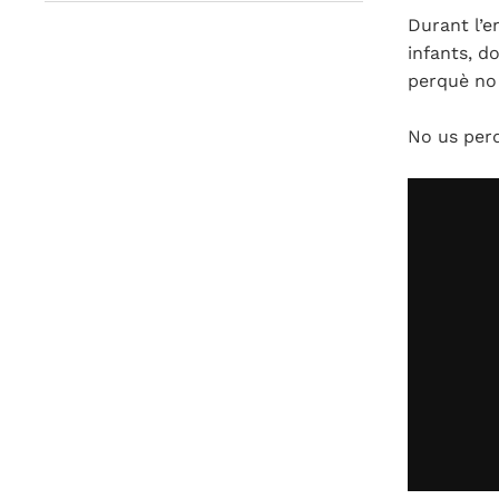
Durant l’e
infants, d
perquè no 
No us perd