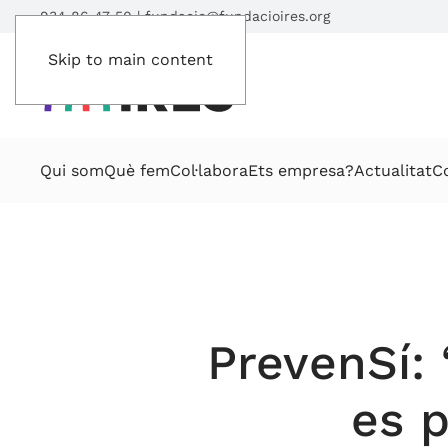
934 86 47 50
|
fundacio@fundacioires.org
Skip to main content
Qui som
Què fem
Col·labora
Ets empresa?
Actualitat
C
PrevenSí: 
es p