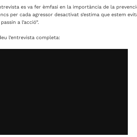
ntrevista es va fer èmfasi en la importància de la prevenci
oncs per cada agressor desactivat s’estima que estem evita
passin a l’acció”.
eu l’entrevista completa: