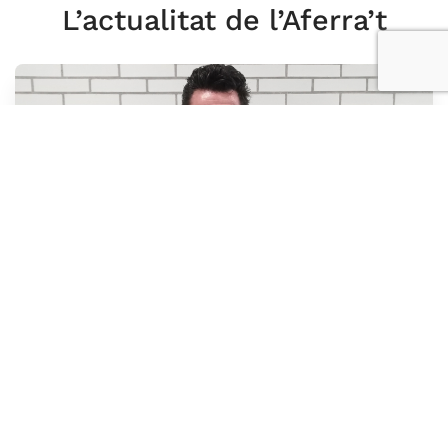
L’actualitat de l’Aferra’t
HISTÒRIES DE VIDA
“IRES va veure en mi el que
ningú més no veia”