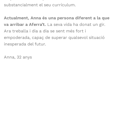
substancialment el seu currículum.
Actualment, Anna és una persona diferent a la que
va arribar a Aferra’t.
La seva vida ha donat un gir.
Ara treballa i dia a dia se sent més fort i
empoderada, capaç de superar qualsevol situació
inesperada del futur.
Anna, 32 anys
La
història
del
Samba
al
“Desiguals”
de
Betevé