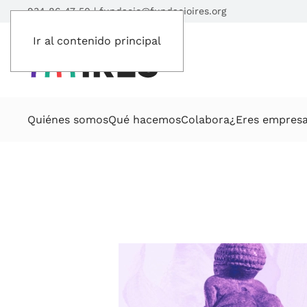
934 86 47 50
|
fundacio@fundacioires.org
Ir al contenido principal
Quiénes somos
Qué hacemos
Colabora
¿Eres empres