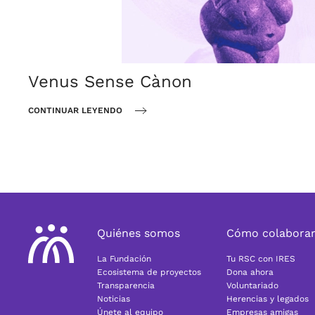
Venus Sense Cànon
CONTINUAR LEYENDO
Quiénes somos
Cómo colabora
La Fundación
Tu RSC con IRES
Ecosistema de proyectos
Dona ahora
Transparencia
Voluntariado
Noticias
Herencias y legados
Únete al equipo
Empresas amigas