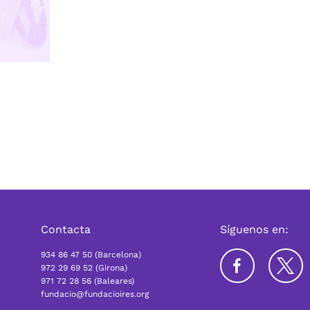
r
Contacta
Síguenos en:
934 86 47 50 (Barcelona)
972 29 69 52 (Girona)
971 72 28 56 (Baleares)
fundacio@fundacioires.org