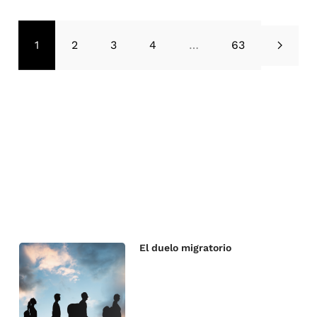
1
2
3
4
…
63
El duelo migratorio