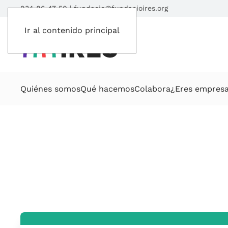
934 86 47 50
|
fundacio@fundacioires.org
Ir al contenido principal
Quiénes somos
Qué hacemos
Colabora
¿Eres empres