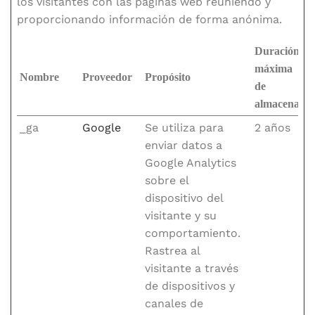
los visitantes con las páginas web reuniendo y
proporcionando información de forma anónima.
Duración
máxima
Nombre
Proveedor
Propósito
de
almacenami
_ga
Google
Se utiliza para
2 años
enviar datos a
Google Analytics
sobre el
dispositivo del
visitante y su
comportamiento.
Rastrea al
visitante a través
de dispositivos y
canales de