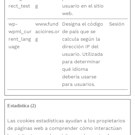
rect_test
g
usuario en el sitio
web.
wp-
www.fund
Designa el código
Sesión
wpml_cur
acioires.or
de país que se
rent_lang
g
calcula según la
uage
dirección IP del
usuario. Utilizada
para determinar
qué idioma
debería usarse
para usuarios.
Estadística (2)
Las cookies estadísticas ayudan a los propietarios
de páginas web a comprender cómo interactúan