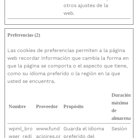
otros ajustes de la
web.
Preferencias (2)
Las cookies de preferencias permiten a la página
web recordar información que cambia la forma en
que la página se comporta o el aspecto que tiene,
como su idioma preferido o la región en la que
usted se encuentra.
Duración
máxima
Nombre
Proveedor
Propósito
de
almacenami
wpml_bro
www.fund
Guarda el idioma
Sesión
wser_redi
acioires.or
preferido del