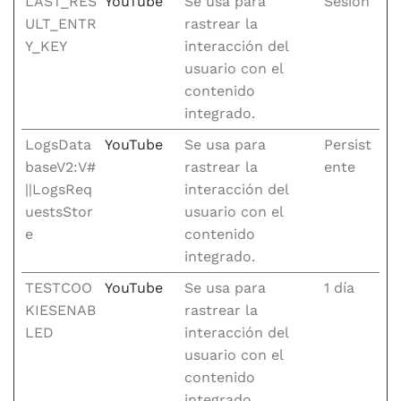
LAST_RES
YouTube
Se usa para
Sesión
ULT_ENTR
rastrear la
Y_KEY
interacción del
usuario con el
contenido
integrado.
LogsData
YouTube
Se usa para
Persist
baseV2:V#
rastrear la
ente
||LogsReq
interacción del
uestsStor
usuario con el
e
contenido
integrado.
TESTCOO
YouTube
Se usa para
1 día
KIESENAB
rastrear la
LED
interacción del
usuario con el
contenido
integrado.