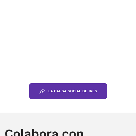
Iniciativas solidarias
Desde la Fundación IRES
promovemos campañas orientadas a
sensibilizar e impulsar proyectos
sociales que transforman vidas.
LA CAUSA SOCIAL DE IRES
Colabora con