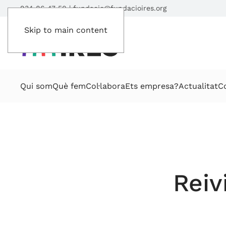
934 86 47 50
|
fundacio@fundacioires.org
Skip to main content
Qui som
Què fem
Col·labora
Ets empresa?
Actualitat
C
Reiv