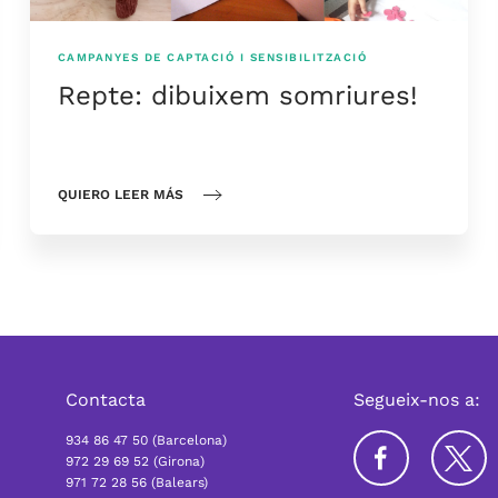
CAMPANYES DE CAPTACIÓ I SENSIBILITZACIÓ
Repte: dibuixem somriures!
QUIERO LEER MÁS
Contacta
Segueix-nos a:
934 86 47 50 (Barcelona)
972 29 69 52 (Girona)
971 72 28 56 (Balears)