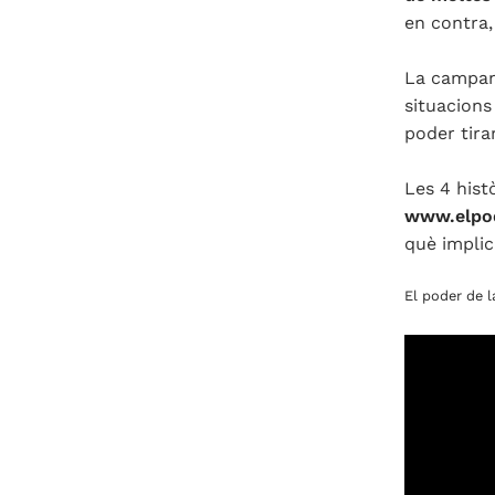
en contra,
La campany
situacions
poder tira
Les 4 hist
www.elpod
què implic
El poder de l