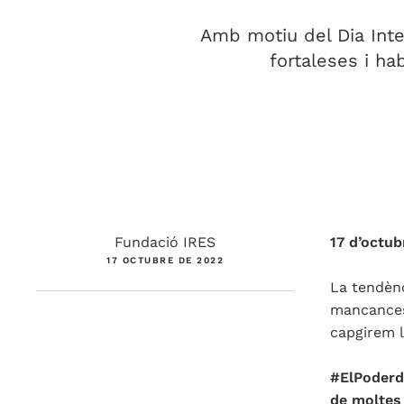
Amb motiu del Dia Inter
fortaleses i ha
Fundació IRES
17 d’octub
17 OCTUBRE DE 2022
La tendènc
mancances 
capgirem l
#ElPoderd
de moltes 