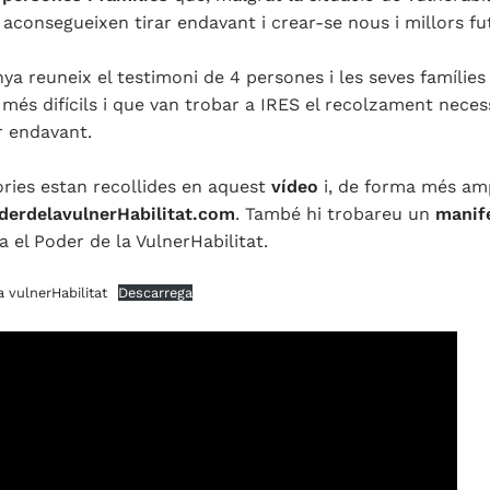
 aconsegueixen tirar endavant i crear-se nous i millors fu
a reuneix el testimoni de 4 persones i les seves famílie
 més difícils i que van trobar a IRES el recolzament neces
r endavant.
òries estan recollides en aquest
vídeo
i, de forma més amp
erdelavulnerHabilitat.com
. També hi trobareu un
manif
a el Poder de la VulnerHabilitat.
a vulnerHabilitat
Descarrega