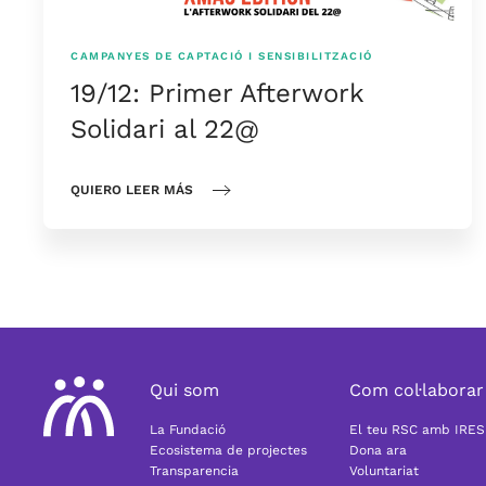
CAMPANYES DE CAPTACIÓ I SENSIBILITZACIÓ
19/12: Primer Afterwork
Solidari al 22@
QUIERO LEER MÁS
Qui som
Com col·laborar
La Fundació
El teu RSC amb IRES
Ecosistema de projectes
Dona ara
Transparencia
Voluntariat