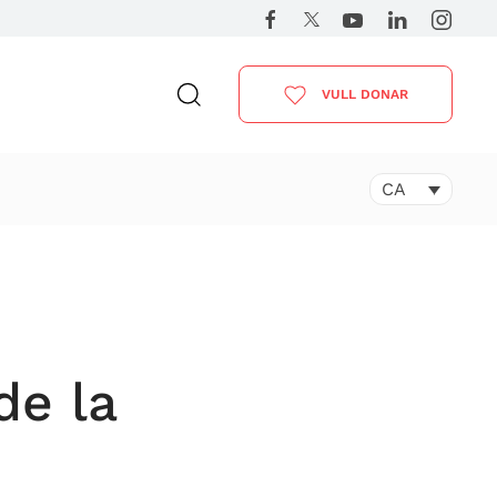
VULL DONAR
CA
de la