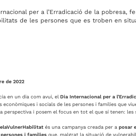
nacional per a l’Erradicació de la pobresa, f
bilitats de les persones que es troben en situ
re de 2022
ia en un dia com avui, el
Dia Internacional per a l’Erradi
econòmiques i socials de les persones i famílies que viu
a perspectiva i posem el focus en tot el que sí tenen: les s
elaVulnerHabilitat
és una campanya creada per a
posar e
persones i famílies
que, malgrat la situació de vulnerabil