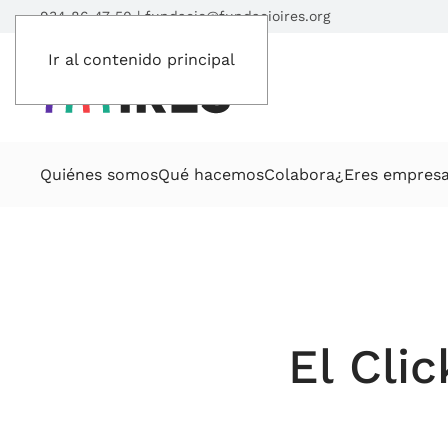
934 86 47 50
|
fundacio@fundacioires.org
Ir al contenido principal
Quiénes somos
Qué hacemos
Colabora
¿Eres empres
El Clic