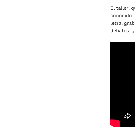
El taller,
conocido e
letra, gra
debates…¡n