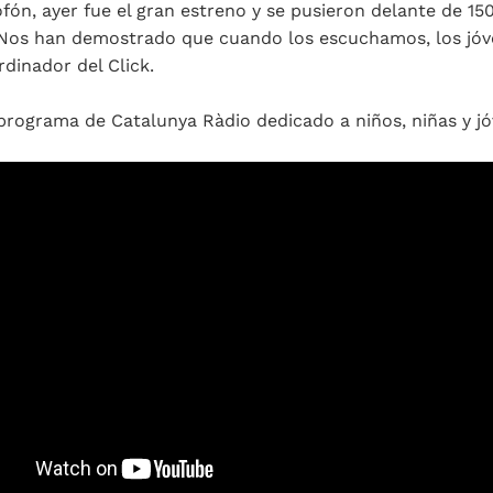
ón, ayer fue el gran estreno y se pusieron delante de 15
. Nos han demostrado que cuando los escuchamos, los jóv
rdinador del Click.
 programa de Catalunya Ràdio dedicado a niños, niñas y jó