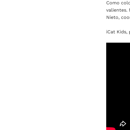
Como colof
valientes
Nieto, coo
iCat Kids,