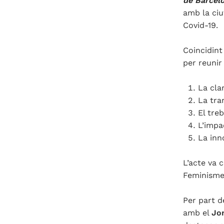
de Barcel
amb la ciu
Covid-19.
Coincidint
per reunir
La cla
La tran
El tre
L’impa
La inn
L’acte va 
Feminismes
Per part d
amb el
Jor