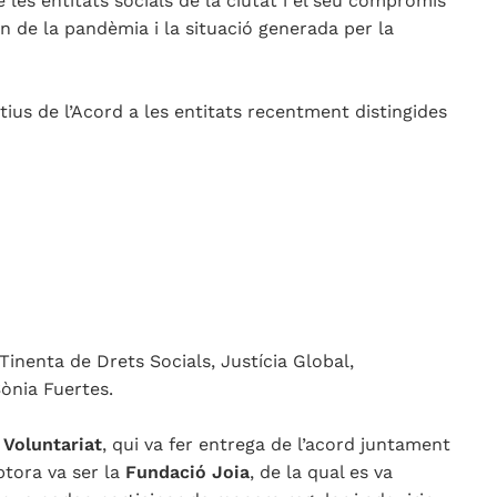
de les entitats socials de la ciutat i el seu compromís
 de la pandèmia i la situació generada per la
ctius de l’Acord a les entitats recentment distingides
Tinenta de Drets Socials, Justícia Global,
Sònia Fuertes.
Voluntariat
, qui va fer entrega de l’acord juntament
eptora va ser la
Fundació Joia
, de la qual es va