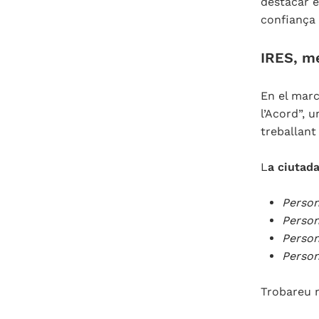
destacar e
confiança 
IRES, m
En el marc
l’Acord”, u
treballant
L
a ciutad
Person
Person
Person
Person
Trobareu 