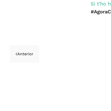
Si t’ho 
#AgoraC
Anterior