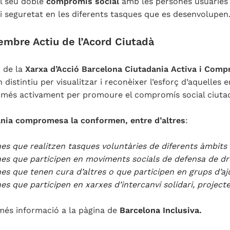
l seu doble
compromís social
amb les persones usuàries 
i seguretat en les diferents tasques que es desenvolupen
embre Actiu de l’Acord Ciutadà
 de la
Xarxa d’Acció Barcelona Ciutadania Activa i Com
n distintiu per visualitzar i reconèixer l’esforç d’aquelles
 més activament per promoure el compromís social ciuta
ania compromesa la conformen, entre d’altres
:
es que realitzen tasques voluntàries de diferents àmbits a
es que participen en moviments socials de defensa de dr
es que tenen cura d’altres o que participen en grups d’a
es que participen en xarxes d’intercanvi solidari, project
més informació a la pàgina de
Barcelona Inclusiva.