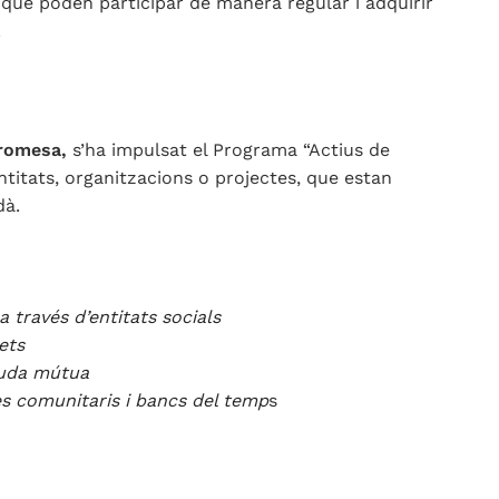
que poden participar de manera regular i adquirir
.
promesa,
s’ha impulsat el Programa “Actius de
 entitats, organitzacions o projectes, que estan
dà.
 través d’entitats socials
ets
juda mútua
es comunitaris i bancs del temp
s