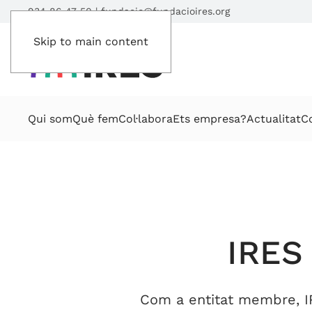
934 86 47 50
|
fundacio@fundacioires.org
Skip to main content
Qui som
Què fem
Col·labora
Ets empresa?
Actualitat
C
IRES 
Com a entitat membre, IRE