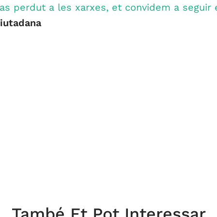
has perdut a les xarxes, et convidem a seguir e
iutadana
També Et Pot Interessar