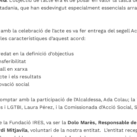
ona
. L’objectiu de l’acte era el de posar en valor la tasca 
tadania, que han esdevingut especialment essencials arran
 amb la celebració de l’acte es va fer entrega del segell A
 les característiques d’aquest acord:
redat en la definició d’objectius
sferibilitat
ball en xarxa
cte i els resultats
ovació social
comptar amb la participació de l’Alcaldessa, Ada Colau; la 
 i LGTBI, Laura Pérez, i la Comissionada d’Acció Social, 
e la Fundació IRES, va ser la
Dolo Marès, Responsable de 
di Mitjavila
, voluntari de la nostra entitat. L’entitat rec