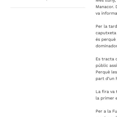
Més lluny,
Manacor. D
va informar
Per la tar
caputxeta
és perquè 
dominador 
Es tracta 
públic ass
Perquè le
part d’un 
La fira va
la primer e
Per a la F