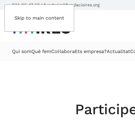
934 86 47 50
|
fundacio@fundacioires.org
Skip to main content
Qui som
Què fem
Col·labora
Ets empresa?
Actualitat
C
Particip