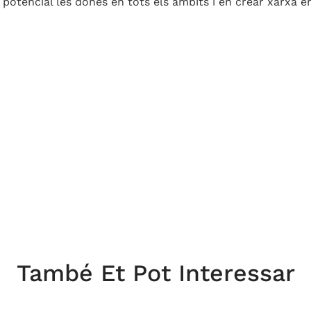
 potencial les dones en tots els àmbits i en crear xarxa en
També Et Pot Interessar