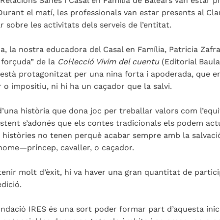
 Relacions Sanes i Casal en Família de Balears van estar pr
urant el matí, les professionals van estar presents al Cla
 sobre les activitats dels serveis de l’entitat.
da, la nostra educadora del Casal en Família, Patricia Za
 forçuda” de la
Col·lecció Vivim del cuentu
(Editorial Baula
està protagonitzat per una nina forta i apoderada, que e
o impositiu, ni hi ha un caçador que la salvi.
d’una història que dona joc per treballar valors com l’equi
istent s’adonés que els contes tradicionals els podem actua
s històries no tenen perquè acabar sempre amb la salvac
home—príncep, cavaller, o caçador.
 tenir molt d’èxit, hi va haver una gran quantitat de part
dició.
undació IRES és una sort poder formar part d’aquesta inici