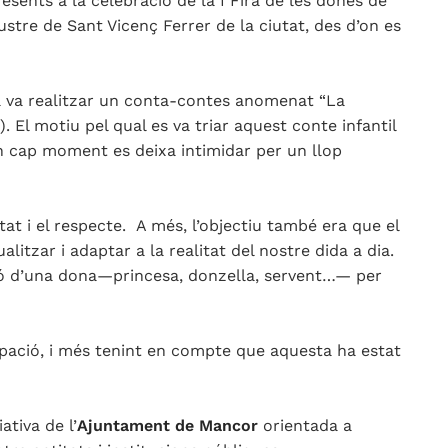
esents a la celebració de la I Fira de les dones de
ustre de Sant Vicenç Ferrer de la ciutat, des d’on es
fra va realitzar un conta-contes anomenat “La
). El motiu pel qual es va triar aquest conte infantil
n cap moment es deixa intimidar per un llop
tat i el respecte. A més, l’objectiu també era que el
litzar i adaptar a la realitat del nostre dida a dia.
ió d’una dona—princesa, donzella, servent…— per
icipació, i més tenint en compte que aquesta ha estat
ativa de l’
Ajuntament de Mancor
orientada a