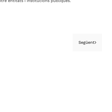
tre entitats i institucions públiques.
Següent