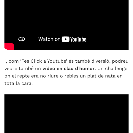
I, com ‘Fes Click a Youtube’ és també diversió, podreu
veure també un
vídeo en clau d’humor
. Un challenge
on el repte era no riure o rebies un plat de nata en
tota la cara.