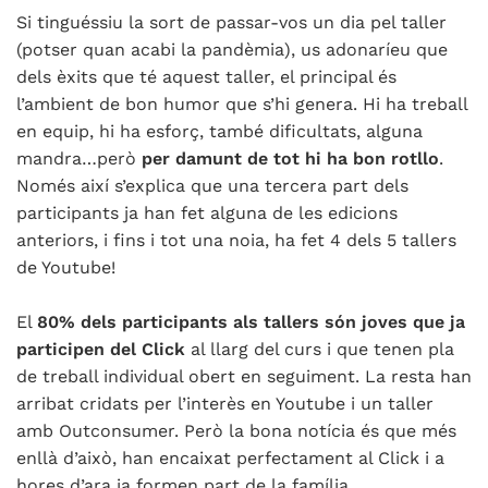
Si tinguéssiu la sort de passar-vos un dia pel taller
(potser quan acabi la pandèmia), us adonaríeu que
dels èxits que té aquest taller, el principal és
l’ambient de bon humor que s’hi genera. Hi ha treball
en equip, hi ha esforç, també dificultats, alguna
mandra…però
per damunt de tot hi ha bon rotllo
.
Només així s’explica que una tercera part dels
participants ja han fet alguna de les edicions
anteriors, i fins i tot una noia, ha fet 4 dels 5 tallers
de Youtube!
El
80% dels participants als tallers són joves que ja
participen del Click
al llarg del curs i que tenen pla
de treball individual obert en seguiment. La resta han
arribat cridats per l’interès en Youtube i un taller
amb Outconsumer. Però la bona notícia és que més
enllà d’això, han encaixat perfectament al Click i a
hores d’ara ja formen part de la família.