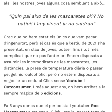
als i les nostres joves alguna cosa semblant a això…
“Quin pal això de les mascaretes oi?? No
patiu!! L’any vinent ja no caldran”
Crec que no hem estat els únics que vam pecar
d’ingenuïtat, però el cas és que a l’estiu de 2021 s’ha
presentat, en clau de joves, potser fins i tot més
complicat que no pas l’anterior. Estem disposats a
assumir les incomoditats de les mascaretes, les
distàncies, la presa de temperatura diària o passar
pel gel hidroalcohòlic, però no estem disposats a
negociar un estiu al Click sense
Youtube i
Outconsumer
. I més aquest any, on hem arribat a la
sempre màgica de
5 edicions
.
Fa 5 anys doncs que el periodista i youtuber
Roc
Massaguer
va arribar al Click i ara ja, passat tant de