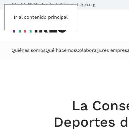
934 86 47 50
|
fundacio@fundacioires.org
Ir al contenido principal
Quiénes somos
Qué hacemos
Colabora
¿Eres empres
La Conse
Deportes d